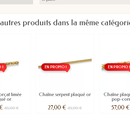
 autres produits dans la même catégorie
 !
EN PROMO !
EN PROMO 
orçat limée
Chaîne serpent plaqué or
Chaîne plaqu
ué or.
pop-cor
 €
27,00 €
57,00 €
45,00 €
45,00 €