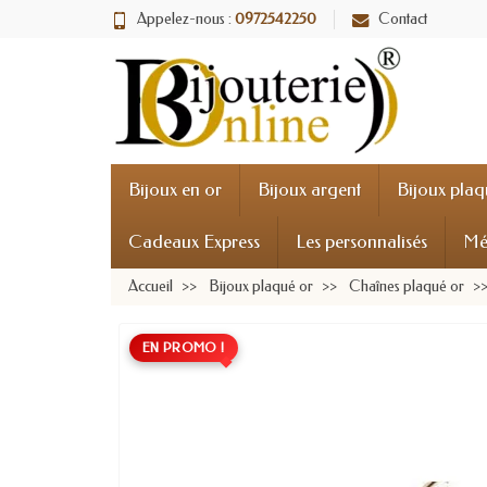
Appelez-nous :
0972542250
Contact
Bijoux en or
Bijoux argent
Bijoux plaq
Cadeaux Express
Les personnalisés
Mé
Accueil
Bijoux plaqué or
Chaînes plaqué or
EN PROMO !