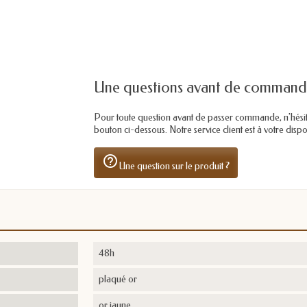
Une questions avant de command
Pour toute question avant de passer commande, n'hésitez 
bouton ci-dessous. Notre service client est à votre dis
help_outline
Une question sur le produit ?
48h
plaqué or
or jaune