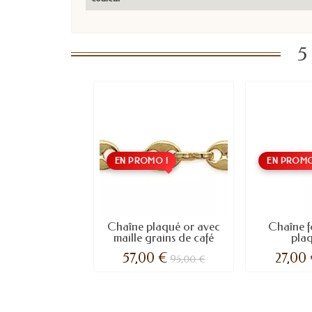
5
EN PROMO !
EN PROMO
Chaîne plaqué or avec
Chaîne f
maille grains de café
plaq
57,00 €
27,00
95,00 €