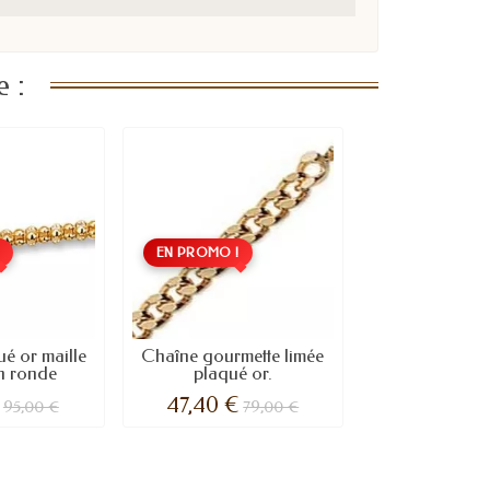
 :
!
EN PROMO !
é or maille
Chaîne gourmette limée
n ronde
plaqué or.
47,40 €
95,00 €
79,00 €