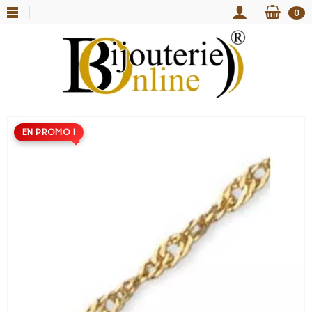
0
EN PROMO !