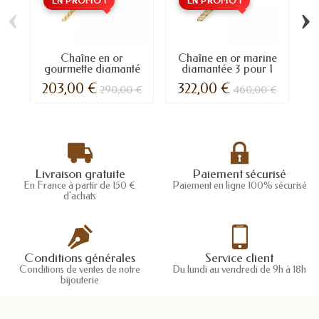
EN PROMO !
EN PROMO !
‹
›
Chaîne en or
Chaîne en or marine
C
gourmette diamanté
diamantée 3 pour 1
203,00 €
322,00 €
290,00 €
460,00 €
Livraison gratuite
Paiement sécurisé
En France à partir de 150 €
Paiement en ligne 100% sécurisé
d'achats
Conditions générales
Service client
Conditions de ventes de notre
Du lundi au vendredi de 9h à 18h
bijouterie