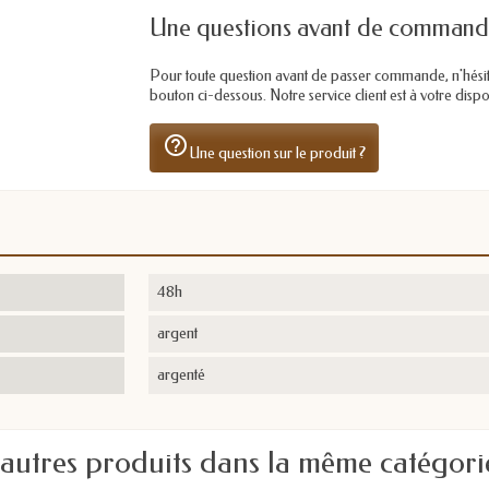
Une questions avant de command
Pour toute question avant de passer commande, n'hésitez 
bouton ci-dessous. Notre service client est à votre dis
help_outline
Une question sur le produit ?
48h
argent
argenté
 autres produits dans la même catégorie