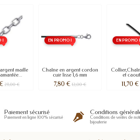
 !
EN PROMO !
EN PROMO 
argent maille
Chaîne en argent cordon
Collier,Chaî
iamantée...
cuir lisse 1,6 mm
et caou
 €
7,80 €
11,70 €
23,00 €
12,00 €
Conditions général
Paiement sécurisé
Conditions de ventes de not
Paiement en ligne 100% sécurisé
bijouterie