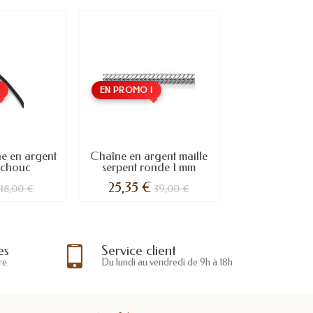
!
EN PROMO !
ne en argent
Chaîne en argent maille
tchouc
serpent ronde 1 mm
25,35 €
18,00 €
39,00 €
es
Service client
re
Du lundi au vendredi de 9h à 18h