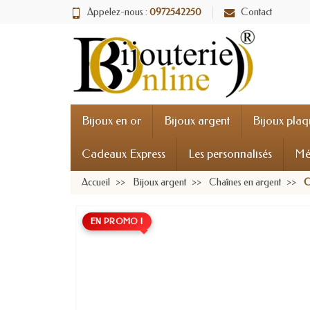
Appelez-nous :
0972542250
Contact
Bijoux en or
Bijoux argent
Bijoux plaq
Cadeaux Express
Les personnalisés
Mé
Accueil
Bijoux argent
Chaînes en argent
C
EN PROMO !