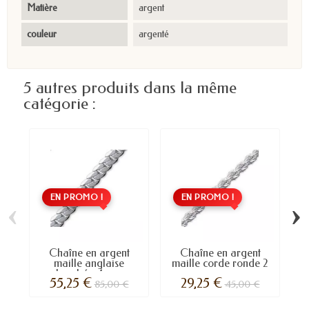
Matière
argent
couleur
argenté
5 autres produits dans la même
catégorie :
EN PROMO !
EN PROMO !
‹
›
Chaîne en argent
Chaîne en argent
maille anglaise
maille corde ronde 2
bombée 4 mm
mm
55,25 €
29,25 €
85,00 €
45,00 €