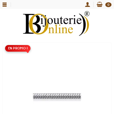
0
EN PROMO !