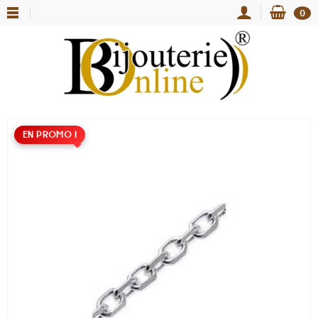
0
EN PROMO !