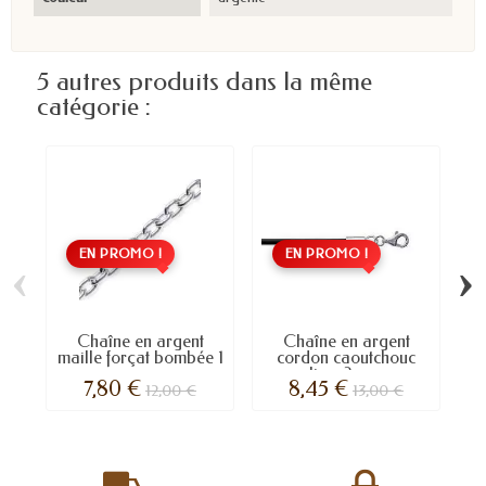
5 autres produits dans la même
catégorie :
EN PROMO !
EN PROMO !
‹
›
Chaîne en argent
Chaîne en argent
maille forçat bombée 1
cordon caoutchouc
mm
lisse 2 mm
7,80 €
8,45 €
12,00 €
13,00 €