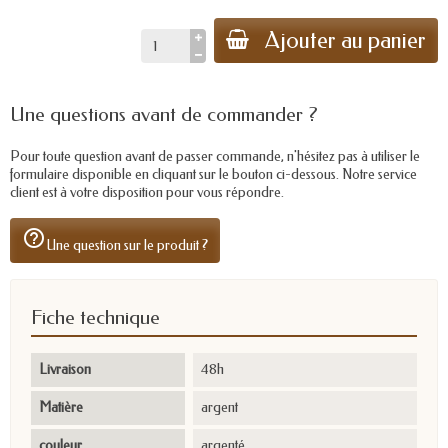
Ajouter au panier
Une questions avant de commander ?
Pour toute question avant de passer commande, n'hésitez pas à utiliser le
formulaire disponible en cliquant sur le bouton ci-dessous. Notre service
client est à votre disposition pour vous répondre.
help_outline
Une question sur le produit ?
Fiche technique
Livraison
48h
Matière
argent
couleur
argenté