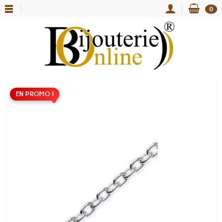
0
EN PROMO !