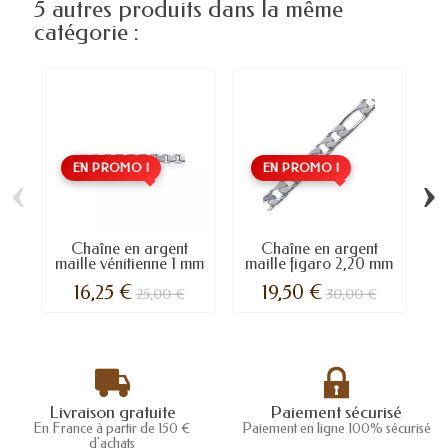
5 autres produits dans la même
catégorie :
EN PROMO !
EN PROMO !
‹
›
Chaîne en argent
Chaîne en argent
maille vénitienne 1 mm
maille figaro 2,20 mm
m
16,25 €
19,50 €
25,00 €
30,00 €
Livraison gratuite
Paiement sécurisé
En France à partir de 150 €
Paiement en ligne 100% sécurisé
d'achats