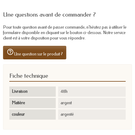
Une questions avant de commander ?
Pour toute question avant de passer commande, n'hésitez pas à utiliser le
formulaire disponible en cliquant sur le bouton ci-dessous. Notre service
client est à votre disposition pour vous répondre.
help_outline
Une question sur le produit ?
Fiche technique
Livraison
48h
Matière
argent
couleur
argenté