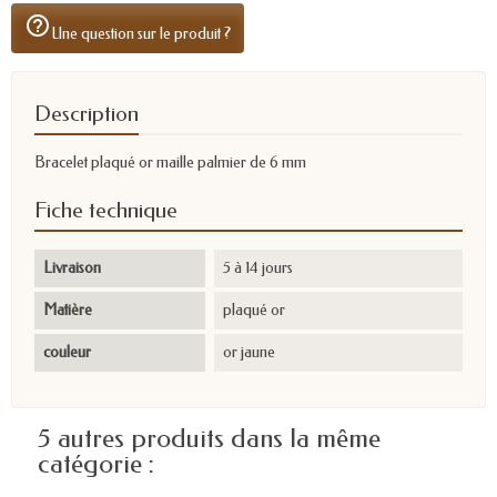
help_outline
Une question sur le produit ?
Description
Bracelet plaqué or maille palmier de 6 mm
Fiche technique
Livraison
5 à 14 jours
Matière
plaqué or
couleur
or jaune
5 autres produits dans la même
catégorie :