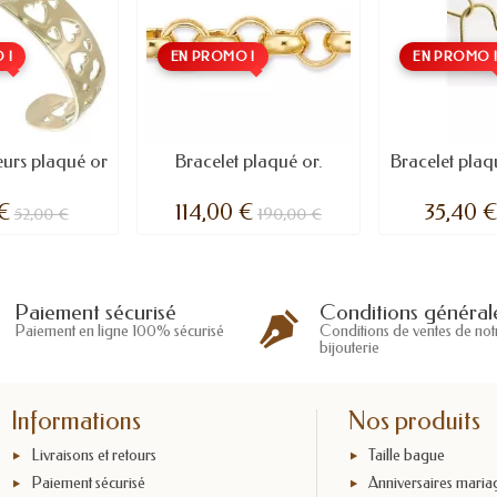
 !
EN PROMO !
EN PROMO 
eurs plaqué or
Bracelet plaqué or.
Bracelet plaq
 €
114,00 €
35,40 
52,00 €
190,00 €
Conditions général
Paiement sécurisé
Conditions de ventes de not
Paiement en ligne 100% sécurisé
bijouterie
Informations
Nos produits
Livraisons et retours
Taille bague
Paiement sécurisé
Anniversaires maria