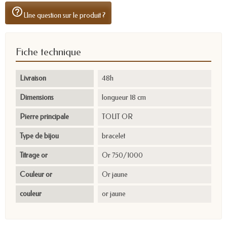
help_outline
Une question sur le produit ?
Fiche technique
Livraison
48h
Dimensions
longueur 18 cm
Pierre principale
TOUT OR
Type de bijou
bracelet
Titrage or
Or 750/1000
Couleur or
Or jaune
couleur
or jaune