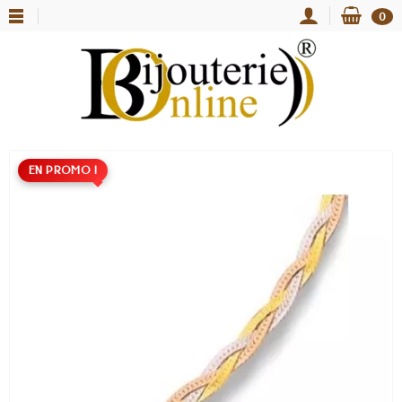
0
EN PROMO !