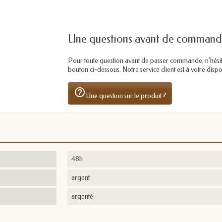
Une questions avant de command
Pour toute question avant de passer commande, n'hésitez 
bouton ci-dessous. Notre service client est à votre dis
help_outline
Une question sur le produit ?
48h
argent
argenté