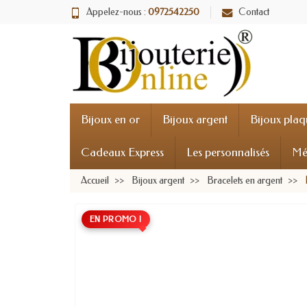
Appelez-nous :
0972542250
Contact
Bijoux en or
Bijoux argent
Bijoux plaq
Cadeaux Express
Les personnalisés
Mé
Accueil
Bijoux argent
Bracelets en argent
EN PROMO !