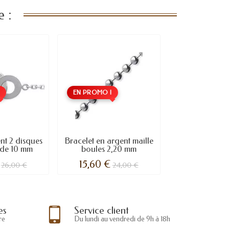
 :
!
EN PROMO !
nt 2 disques
Bracelet en argent maille
 de 10 mm
boules 2,20 mm
15,60 €
26,00 €
24,00 €
es
Service client
re
Du lundi au vendredi de 9h à 18h