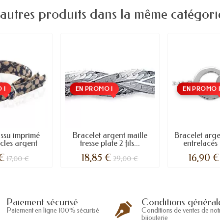
 autres produits dans la même catégorie
 !
EN PROMO !
EN PROMO 
issu imprimé
Bracelet argent maille
Bracelet arge
cles argent
tresse plate 2 fils...
entrelacés
 €
18,85 €
16,90 €
17,00 €
29,00 €
Conditions général
Paiement sécurisé
Conditions de ventes de not
Paiement en ligne 100% sécurisé
bijouterie