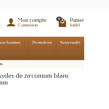
Mon compte
Panier
0
Connexion
(vide)
tion hommes
Promotions
Nouveautés
mm
oxydes de zirconium blanc
 mm