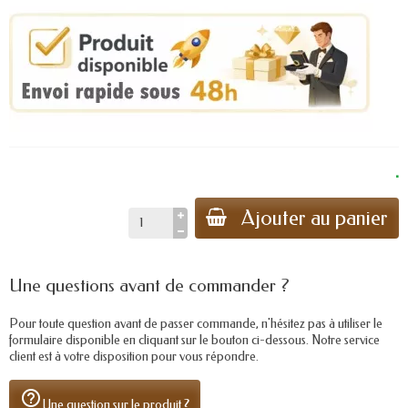
.
Ajouter au panier
Une questions avant de commander ?
Pour toute question avant de passer commande, n'hésitez pas à utiliser le
formulaire disponible en cliquant sur le bouton ci-dessous. Notre service
client est à votre disposition pour vous répondre.
help_outline
Une question sur le produit ?