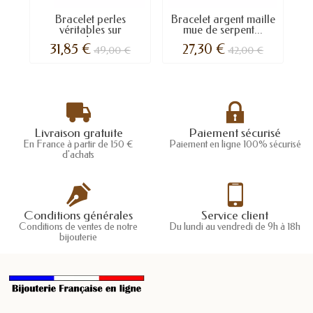
Bracelet perles
Bracelet argent maille
B
véritables sur
mue de serpent...
cordons...
31,85 €
27,30 €
49,00 €
42,00 €
Livraison gratuite
Paiement sécurisé
En France à partir de 150 €
Paiement en ligne 100% sécurisé
d'achats
Conditions générales
Service client
Conditions de ventes de notre
Du lundi au vendredi de 9h à 18h
bijouterie