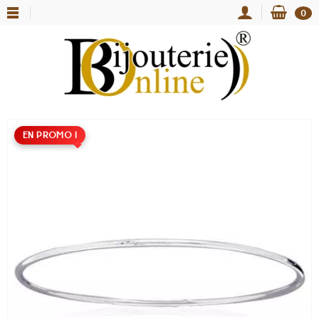
0
EN PROMO !