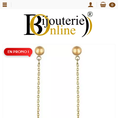
0
EN PROMO !