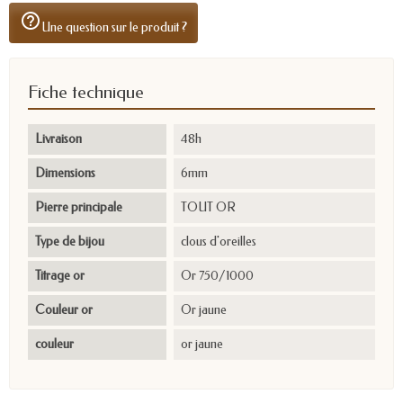
help_outline
Une question sur le produit ?
Fiche technique
Livraison
48h
Dimensions
6mm
Pierre principale
TOUT OR
Type de bijou
clous d'oreilles
Titrage or
Or 750/1000
Couleur or
Or jaune
couleur
or jaune