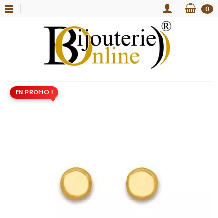
0
EN PROMO !