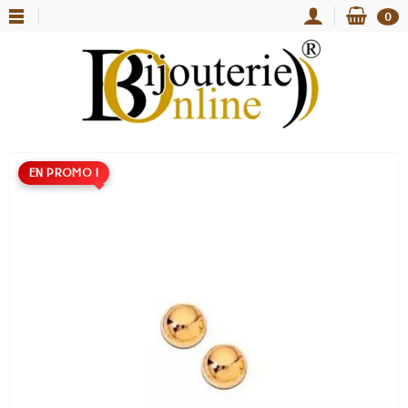
0
EN PROMO !