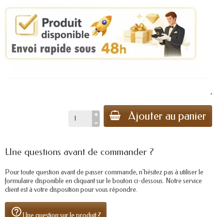
.
Ajouter au panier
Une questions avant de commander ?
Pour toute question avant de passer commande, n'hésitez pas à utiliser le
formulaire disponible en cliquant sur le bouton ci-dessous. Notre service
client est à votre disposition pour vous répondre.
help_outline
Une question sur le produit ?