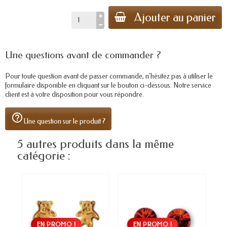
Ajouter au panier
Une questions avant de commander ?
Pour toute question avant de passer commande, n'hésitez pas à utiliser le
formulaire disponible en cliquant sur le bouton ci-dessous. Notre service
client est à votre disposition pour vous répondre.
help_outline
Une question sur le produit ?
5 autres produits dans la même
catégorie :
EN PROMO !
EN PROMO !