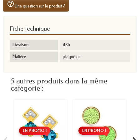
help_outline
Une question sur le produit ?
Fiche technique
Livraison
48h
Matière
plaqué or
5 autres produits dans la même
catégorie :
EN PROMO !
EN PROMO !
‹
›