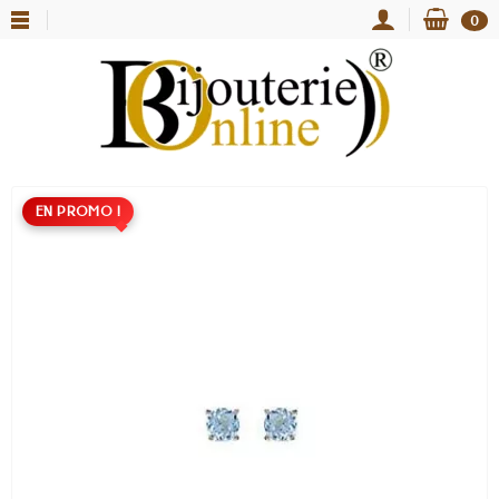
0
EN PROMO !