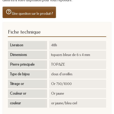
client est à votre disposition pour vous répondre.
help_outline
Une question sur le produit ?
Fiche technique
Livraison
48h
Dimensions
topazes bleue de 6 x 4 mm
Pierre principale
TOPAZE
Type de bijou
clous d'oreilles
Titrage or
Or 750/1000
Couleur or
Or jaune
couleur
or jaune/bleu ciel