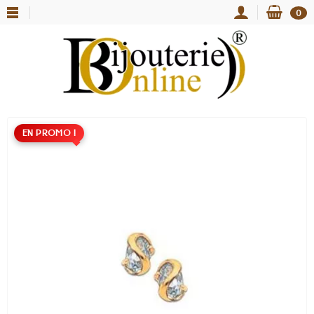
0
EN PROMO !