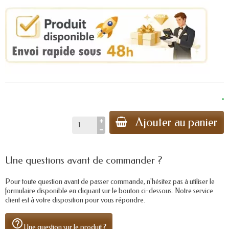
.
Ajouter au panier
Une questions avant de commander ?
Pour toute question avant de passer commande, n'hésitez pas à utiliser le
formulaire disponible en cliquant sur le bouton ci-dessous. Notre service
client est à votre disposition pour vous répondre.
help_outline
Une question sur le produit ?