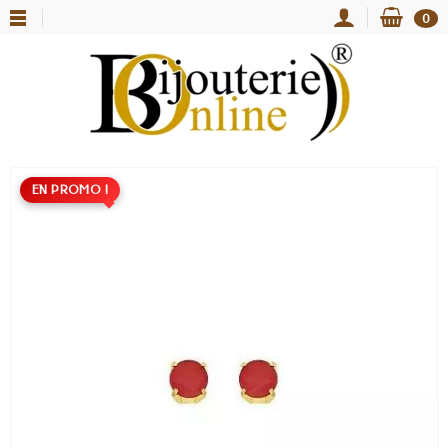
0
EN PROMO !