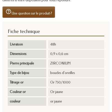
client est à votre disposition pour vous répondre.
help_outline
Une question sur le produit ?
Fiche technique
Livraison
48h
Dimensions
0,9 x 0,6 cm
Pierre principale
ZIRCONIUM
Type de bijou
boucles d'oreilles
Titrage or
Or 750/1000
Couleur or
Or jaune
couleur
or jaune