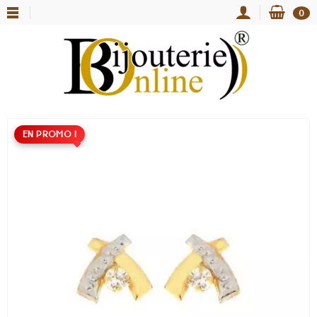
0
EN PROMO !