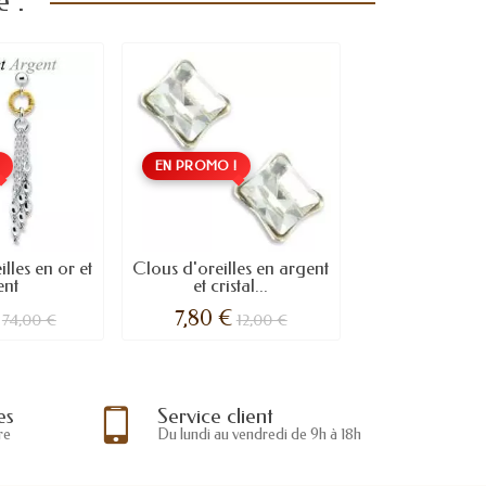
 :
!
EN PROMO !
lles en or et
Clous d'oreilles en argent
ent
et cristal...
7,80 €
74,00 €
12,00 €
es
Service client
re
Du lundi au vendredi de 9h à 18h