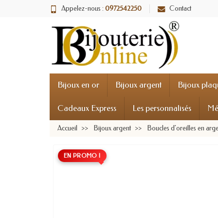
Appelez-nous :
0972542250
Contact
Bijoux en or
Bijoux argent
Bijoux plaq
Cadeaux Express
Les personnalisés
Mé
Accueil
Bijoux argent
Boucles d'oreilles en arg
EN PROMO !