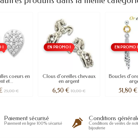
 autres produits dans la même catégorie
 !
EN PROMO !
EN PROMO 
lles coeurs en
Clous d'oreilles chevaux
Boucles d'orei
t et...
en argent
arg
 €
6,50 €
51,80 €
25,00 €
10,00 €
Conditions général
Paiement sécurisé
Conditions de ventes de not
Paiement en ligne 100% sécurisé
bijouterie