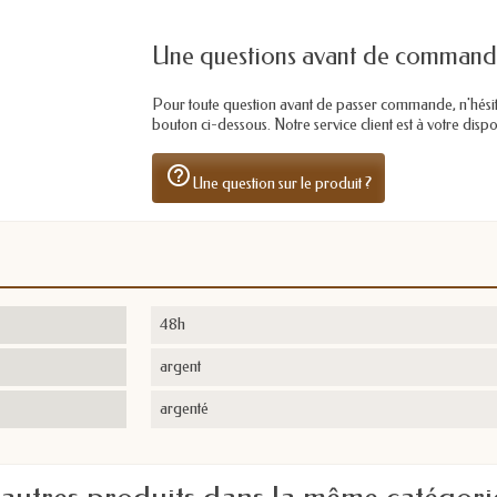
Une questions avant de command
Pour toute question avant de passer commande, n'hésitez 
bouton ci-dessous. Notre service client est à votre dis
help_outline
Une question sur le produit ?
48h
argent
argenté