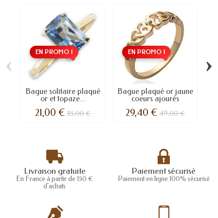
EN PROMO !
EN PROMO !
‹
›
Bague solitaire plaqué
Bague plaqué or jaune
Ba
or et topaze...
coeurs ajourés
21,00 €
29,40 €
35,00 €
49,00 €
Livraison gratuite
Paiement sécurisé
En France à partir de 150 €
Paiement en ligne 100% sécurisé
d'achats