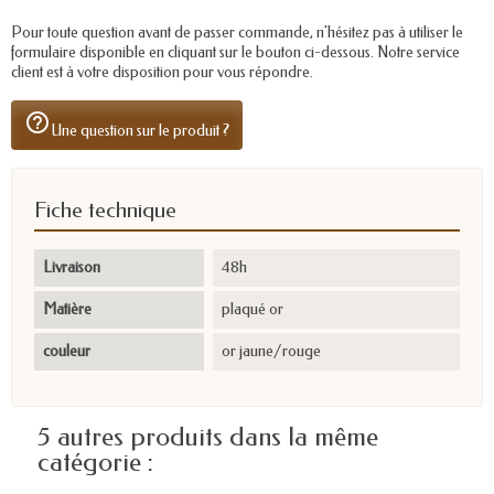
Pour toute question avant de passer commande, n'hésitez pas à utiliser le
formulaire disponible en cliquant sur le bouton ci-dessous. Notre service
client est à votre disposition pour vous répondre.
help_outline
Une question sur le produit ?
Fiche technique
Livraison
48h
Matière
plaqué or
couleur
or jaune/rouge
5 autres produits dans la même
catégorie :