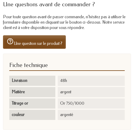
Une questions avant de commander ?
Pour toute question avant de passer commande, n'hésitez pas à utiliser le
formulaire disponible en cliquant sur le bouton ci-dessous. Notre service
client est à votre disposition pour vous répondre.
help_outline
Une question sur le produit ?
Fiche technique
Livraison
48h
Matière
argent
Titrage or
Or 750/1000
couleur
argenté