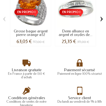
EN PROMO !
EN PROMO !
‹
›
Grosse bague argent
Demi alliance en
G
pierre orange ø52
argent et oxydes de...
ar
63,05 €
25,35 €
97,00 €
39,00 €
Livraison gratuite
Paiement sécurisé
En France à partir de 150 €
Paiement en ligne 100% sécurisé
d'achats
Conditions générales
Service client
Conditions de ventes de notre
Du lundi au vendredi de 9h à 18h
bijouterie