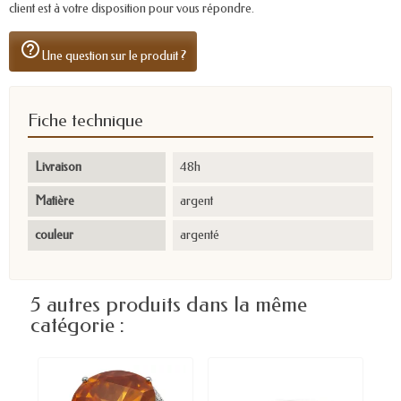
client est à votre disposition pour vous répondre.
help_outline
Une question sur le produit ?
Fiche technique
Livraison
48h
Matière
argent
couleur
argenté
5 autres produits dans la même
catégorie :