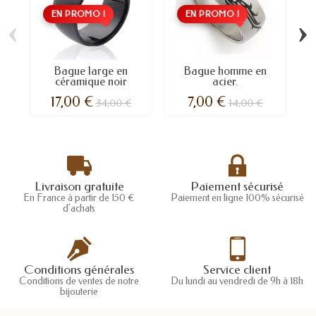
EN PROMO !
EN PROMO !
‹
›
Bague large en
Bague homme en
B
céramique noir
acier.
17,00 €
7,00 €
34,00 €
14,00 €
Livraison gratuite
Paiement sécurisé
En France à partir de 150 €
Paiement en ligne 100% sécurisé
d'achats
Conditions générales
Service client
Conditions de ventes de notre
Du lundi au vendredi de 9h à 18h
bijouterie