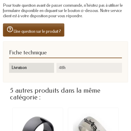
Pour toute question avant de passer commande, n'hésitez pas à utiliser le
formulaire disponible en cliquant sur le bouton ci-dessous. Notre service
client est à votre disposition pour vous répondre.
help_outline
Une question sur le produit ?
Fiche technique
Livraison
48h
5 autres produits dans la même
catégorie :