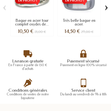
EN PROMO !
EN PROMO !
‹
›
Bague en acier tour
Très belle bague en
A
complet oxydes de...
acier.
10,50 €
14,50 €
21,00 €
29,00 €
Livraison gratuite
Paiement sécurisé
En France à partir de 150 €
Paiement en ligne 100% sécurisé
d'achats
Conditions générales
Service client
Conditions de ventes de notre
Du lundi au vendredi de 9h à 18h
bijouterie