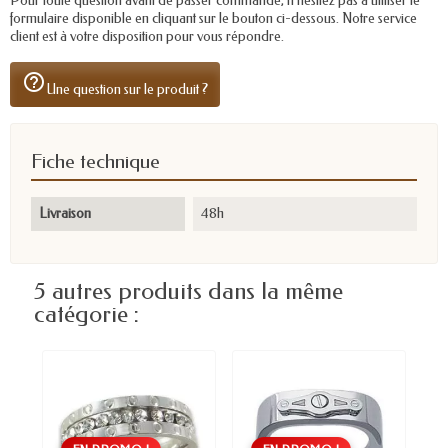
Pour toute question avant de passer commande, n'hésitez pas à utiliser le
formulaire disponible en cliquant sur le bouton ci-dessous. Notre service
client est à votre disposition pour vous répondre.
help_outline
Une question sur le produit ?
Fiche technique
Livraison
48h
5 autres produits dans la même
catégorie :