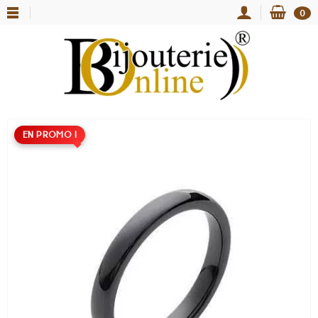
0
EN PROMO !