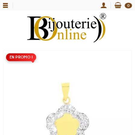
0
EN PROMO !