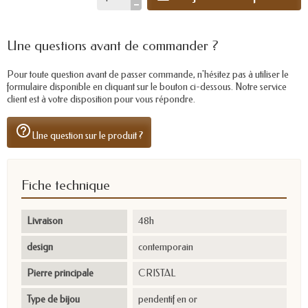
Une questions avant de commander ?
Pour toute question avant de passer commande, n'hésitez pas à utiliser le
formulaire disponible en cliquant sur le bouton ci-dessous. Notre service
client est à votre disposition pour vous répondre.
help_outline
Une question sur le produit ?
Fiche technique
Livraison
48h
design
contemporain
Pierre principale
CRISTAL
Type de bijou
pendentif en or