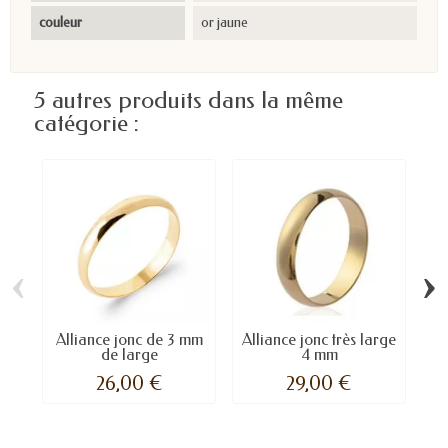
couleur
or jaune
5 autres produits dans la même
catégorie :
‹
›
Alliance jonc de 3 mm
Alliance jonc très large
A
de large
4 mm
26,00 €
29,00 €